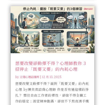
想要改變卻動彈不得？心理師教你 3
招停止「既要又要」的內耗心理
by
立翎心理諮商所
|
12 月 13, 2025
想要改變又動彈不得？面對「既要又要」的內耗
心理 by陳奕君諮商心理師 你是否有過這樣的掙
扎？ 嚮往自由工作者的彈性，卻捨不得全職工
作的穩定；渴望精神飽滿，卻放不下熬夜滑手機