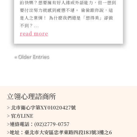
的快樂？想要擁有好人緣或外語能力，但一想到
要付出努力就感到疲憊不堪。 偷偷跟你說，這
是人之常情！ 為什麼我們總是「想得美」卻做
不到？...
read more
« Older Entries
立翎心理諮商所
> 北市衛心字第XY01020427號
> 官方LINE
>連絡電話：(02)2779-0757
>地址：臺北市大安區忠孝東路四段183號3樓之6