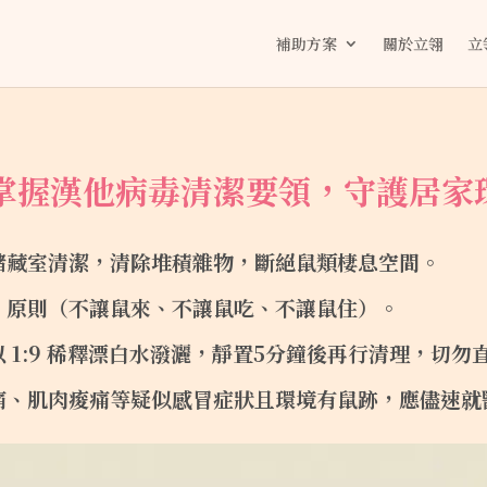
補助方案
關於立翎
立
掌握漢他病毒清潔要領，守護居家
儲藏室清潔，清除堆積雜物，
斷絕鼠類棲息空間
。
」原則（不讓鼠來、
不讓鼠吃、不讓鼠住）。
以
1:9
稀釋漂白水潑灑，靜置
5
分鐘後再行清理，
切勿
痛、
肌肉痠痛等疑似感冒症狀且環境有鼠跡，應儘速就