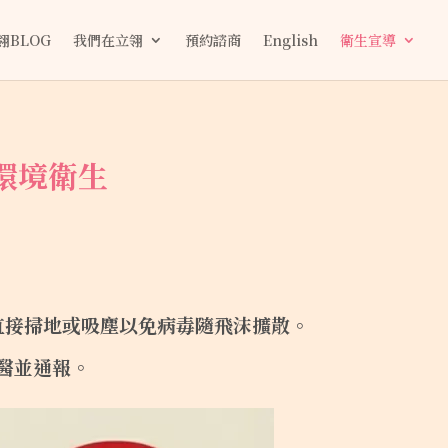
翎BLOG
我們在立翎
預約諮商
English
衛生宣導
環境衛生
直接掃地或吸塵以免病毒隨飛沫擴散。
醫並通報。