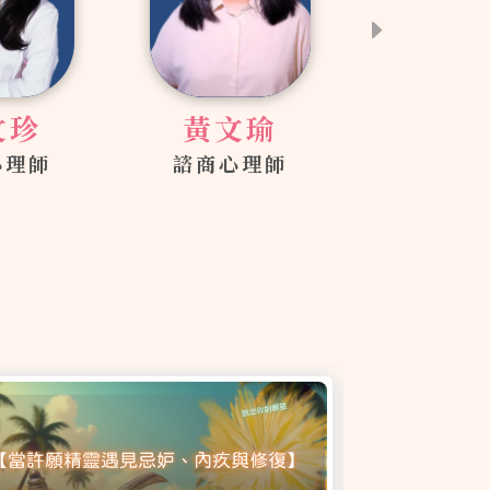
陳奕君
諮商心理師
曾慧
文瑜
諮商心
心理師