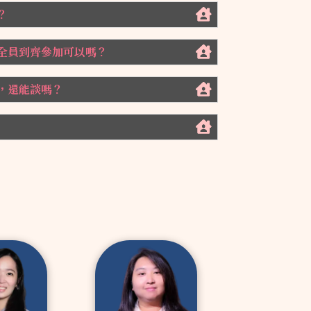
？
全員到齊參加可以嗎？
，還能談嗎？