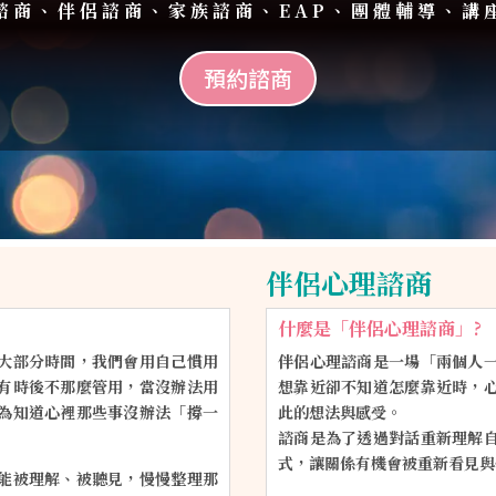
諮商、伴侶諮商、家族諮商、EAP、團體輔導、講
預約諮商
伴侶心理諮商
什麼是「伴侶心理諮商」?
大部分時間，我們會用自己慣用
伴侶心理諮商是一場「兩個人
有時後不那麼管用，當沒辦法用
想靠近卻不知道怎麼靠近時，
為知道心裡那些事沒辦法「撐一
此的想法與感受。
諮商是為了透過對話重新理解
式，讓關係有機會被重新看見與
能被理解、被聽見，慢慢整理那