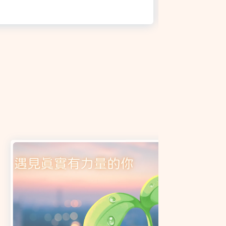
事後，大人再用一
但你知道，錯過這
的。...
read more