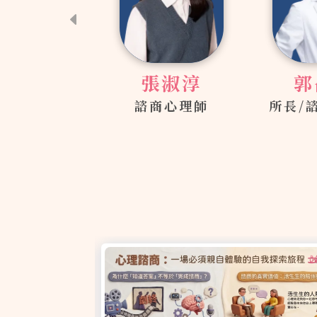
張淑淳
郭禺廷
諮商心理師
所長/諮商心理師
諮