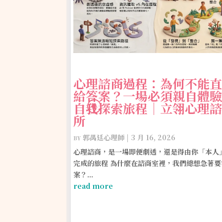
心理諮商過程：為何不能直
給答案？一場必須親自體驗
自我探索旅程｜立翎心理諮
所
by
郭禺廷心理師
|
3 月 16, 2026
離復原更近
心理諮商，是一場即便劇透，還是得由你「本人
創傷反應」
完成的旅程 為什麼在諮商室裡，我們總想急著要
案？...
read more
5
近一點：談創傷反
起那些被傷害、失落