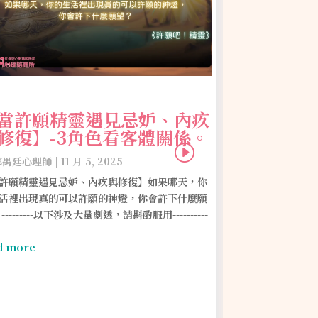
當許願精靈遇見忌妒、內疚
修復】-3角色看客體關係。
郭禺廷心理師
|
11 月 5, 2025
許願精靈遇見忌妒、內疚與修復】如果哪天，你
活裡出現真的可以許願的神燈，你會許下什麼願
原生家庭
---------以下涉及大量劇透，請斟酌服用----------
係中重演
療癒指南
d more
by
郭禺廷心理師
|
你有這樣的記憶嗎
卻因著大人的考量