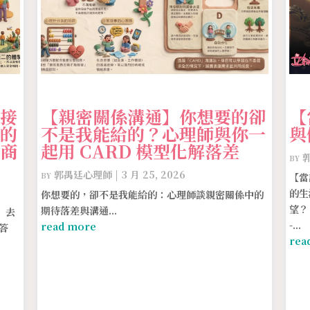
接
【親密關係溝通】你想要的卻
【
的
不是我能給的？心理師與你一
與
商
起用 CARD 模型化解落差
by
by
郭禺廷心理師
|
3 月 25, 2026
【當
的生
你想要的，卻不是我能給的：心理師談親密關係中的
望？ 
期待落差與溝通...
」去
-...
read more
答
rea