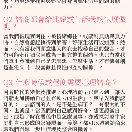
象，乃至逐步找回與建立自身回應生命中問題的能
力。
Q2.諮商師會給建議或告訴我該怎麼做
嗎？
當我們被現實困住、被情緒綁住，或感到無助與無力
時，自然會想趕快得到解答，好讓生活可以繼續；然
而，只有當我們願意進入內在去找尋自己的聲音，才
有可能走往獨立且成為一個完整的個體。也只有當我
們真正意識到自己是怎麼想、怎麼生活，才有機會創
造並建立［一段喜歡且良性的互動關係］。
Q3.什麼時候或程度需要心理諮商？
因著時代的變化及推進，心理諮商早已進入到「
讓人
們能更加接納自己並有動力的生活
」，與早先我們認
知的：「去諮商的人，是不是生病了？」有很大的不
同。也就是，當我們對自己感到好奇、想更認識自
己，或是了解在關係中是怎麼回事，亦或探討原生家
庭對自己形成的影響層面…等等，都可以透過諮商來
讓我們有進一步地梳理及整合的機會。