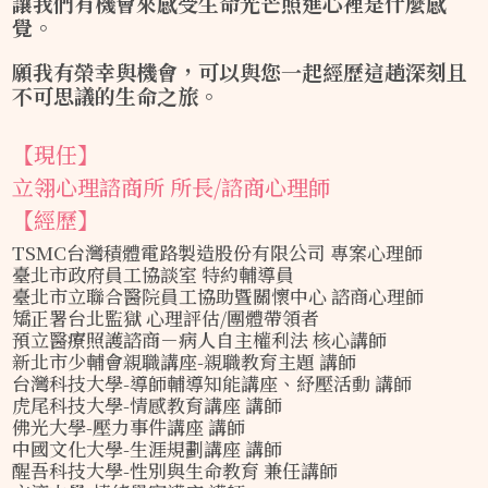
讓我們有機會來感受生命光芒照進心裡是什麼感
覺。
願我有榮幸與機會，可以與您一起經歷這趟深刻且
不可思議的生命之旅。
【現任】
立翎心理諮商所 所長/諮商心理師
【經歷】
TSMC台灣積體電路製造股份有限公司 專案心理師
臺北市政府員工協談室 特約輔導員
臺北市立聯合醫院員工協助暨關懷中心 諮商心理師
矯正署台北監獄 心理評估/團體帶領者
預立醫療照護諮商－病人自主權利法 核心講師
新北市少輔會親職講座-親職教育主題 講師
台灣科技大學-導師輔導知能講座、紓壓活動 講師
虎尾科技大學-情感教育講座 講師
佛光大學-壓力事件講座 講師
中國文化大學-生涯規劃講座 講師
醒吾科技大學-性別與生命教育 兼任講師