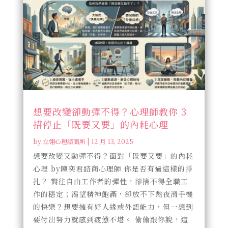
想要改變卻動彈不得？心理師教你 3
招停止「既要又要」的內耗心理
by
立翎心理諮商所
|
12 月 13, 2025
想要改變又動彈不得？面對「既要又要」的內耗
心理 by陳奕君諮商心理師 你是否有過這樣的掙
扎？ 嚮往自由工作者的彈性，卻捨不得全職工
作的穩定；渴望精神飽滿，卻放不下熬夜滑手機
的快樂？想要擁有好人緣或外語能力，但一想到
要付出努力就感到疲憊不堪。 偷偷跟你說，這