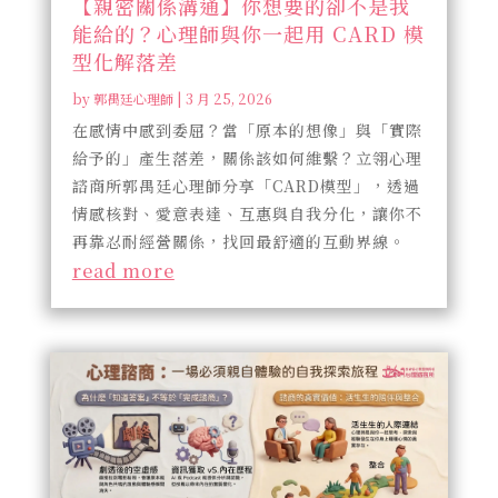
【親密關係溝通】你想要的卻不是我
能給的？心理師與你一起用 CARD 模
型化解落差
by
郭禺廷心理師
|
3 月 25, 2026
在感情中感到委屈？當「原本的想像」與「實際
給予的」產生落差，關係該如何維繫？立翎心理
諮商所郭禺廷心理師分享「CARD模型」，透過
情感核對、愛意表達、互惠與自我分化，讓你不
再靠忍耐經營關係，找回最舒適的互動界線。
read more