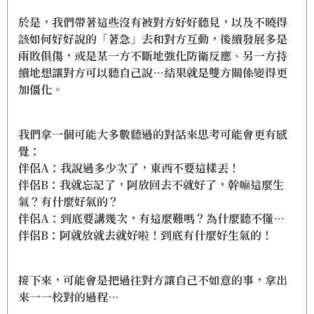
於是，我們帶著這些沒有被對方好好聽見，以及不曉得
該如何好好說的「著急」去和對方互動，後續發展多是
兩敗俱傷，或是某一方不斷地強化防衛反應、另一方持
續地想讓對方可以聽自己說…結果就是雙方關係變得更
加僵化。
我們拿一個可能大多數聽過的對話來思考可能會更有感
覺：
伴侶A：我說過多少次了，東西不要這樣丟！
伴侶B：我就忘記了，阿放回去不就好了，幹嘛這麼生
氣？有什麼好氣的？
伴侶A：到底要講幾次，有這麼難嗎？為什麼聽不懂…
伴侶B：阿就放就去就好啦！到底有什麼好生氣的！
接下來，可能會是把過往對方讓自己不如意的事，拿出
來一一校對的過程…