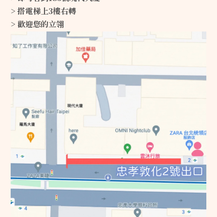
> 搭電梯上3樓右轉
> 歡迎您的立翎